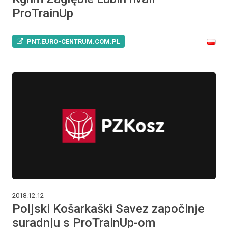
ProTrainUp
PNT.EURO-CENTRUM.COM.PL
2018.12.12
Poljski Košarkaški Savez započinje
suradnju s ProTrainUp-om