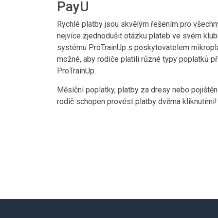
PayU
Rychlé platby jsou skvělým řešením pro všechny,
nejvíce zjednodušit otázku plateb ve svém klubu
systému ProTrainUp s poskytovatelem mikropl
možné, aby rodiče platili různé typy poplatků 
ProTrainUp.
Měsíční poplatky, platby za dresy nebo pojiště
rodič schopen provést platby dvěma kliknutími!