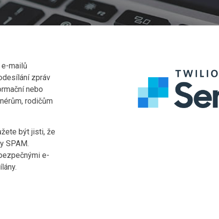
 e-mailů
desílání zpráv
formační nebo
nérům, rodičům
ete být jisti, že
žky SPAM.
a bezpečnými e-
lány.