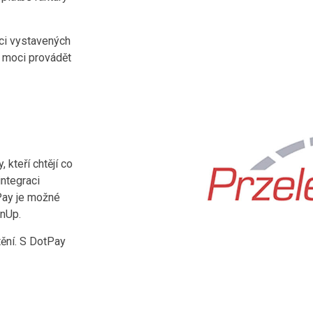
ci vystavených
 moci provádět
 kteří chtějí co
integraci
Pay je možné
inUp.
tění. S DotPay