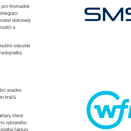
ů pro hromadné
integraci
ivatel dokonalý
rodiči a
nutími odesílat
nedoplatky.
žní snadno
ům hráčů
ktury, které
ámi vybraného
 platbě faktury