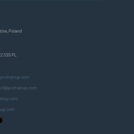
rzów, Poland
52 535 PL
protrainup.com
ort@protrainup.com
ainup.com
nup.com