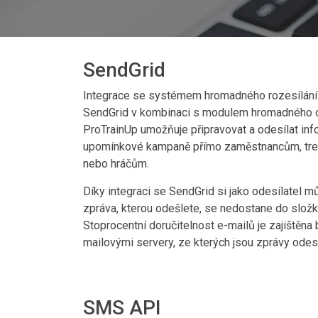
SendGrid
Integrace se systémem hromadného rozesílání
SendGrid v kombinaci s modulem hromadného o
ProTrainUp umožňuje připravovat a odesílat in
upomínkové kampaně přímo zaměstnancům, tre
nebo hráčům.
Díky integraci se SendGrid si jako odesílatel můž
zpráva, kterou odešlete, se nedostane do slo
Stoprocentní doručitelnost e-mailů je zajištěn
mailovými servery, ze kterých jsou zprávy odesí
SMS API