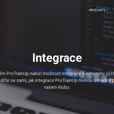
PRODUKTY
Integrace
ém ProTrainUp nabízí možnost integrace s externími sys
dčte se sami, jak integrace ProTrainUp mohou usnadnit p
vašem klubu.