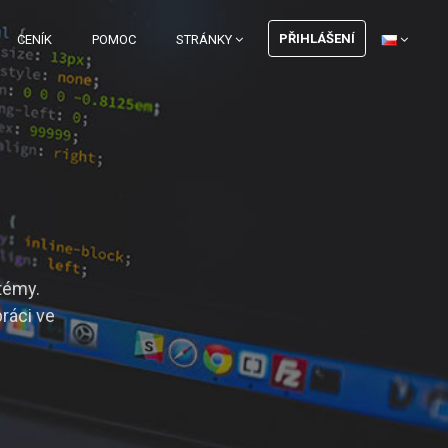
PŘIHLÁŠENÍ
CENÍK
POMOC
STRÁNKY
témy.
ráci ve