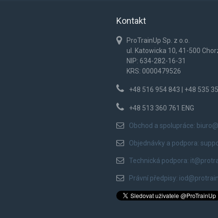
Kontakt
ProTrainUp Sp. z o.o.
ul. Katowicka 10, 41-500 Cho
NIP: 634-282-16-31
KRS: 0000479526
+48 516 954 843 | +48 535 3
+48 513 360 761 ENG
Obchod a spolupráce:
biuro@
Objednávky a podpora:
supp
Technická podpora:
it@protr
Právní předpisy:
iod@protrai