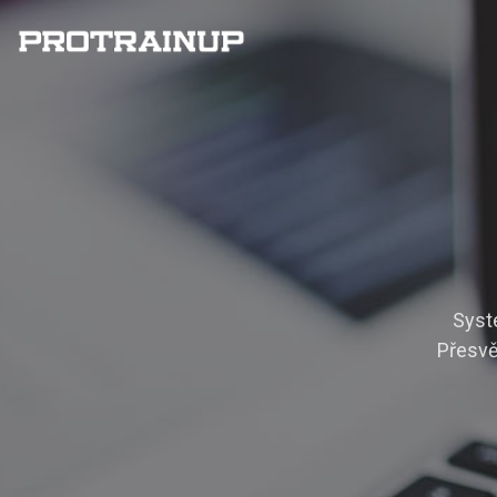
Syst
Přesvě