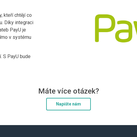
 kteří chtějí co
. Díky integraci
ateb PayU je
přímo v systému
ní. S PayU bude
Máte více otázek?
Napište nám