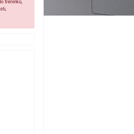
do tréninků,
sti,
mail