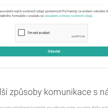
acováním mých osobních údajů společností ProTrainUp za účelem odeslání 
taktního formuláře v souladu se
zásadami ochrany osobních údajů
.
Odeslat
lší způsoby komunikace s n
rujete telefonní kontakt, neváhejte nám zavolat. Níže na