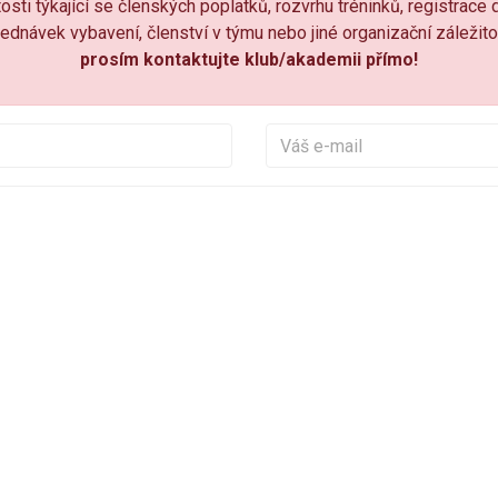
osti týkající se členských poplatků, rozvrhu tréninků, registrace 
ednávek vybavení, členství v týmu nebo jiné organizační záležito
prosím kontaktujte klub/akademii přímo!
Vaše jméno
Váš e-
Vaše zpráva