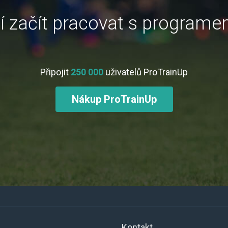
ní začít pracovat s program
Připojit
250 000
uživatelů ProTrainUp
Nákup ProTrainUp
Kontakt