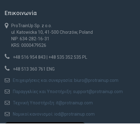
Επικοινωνία
ProTrainUp Sp. z o.o.
ul. Katowicka 10, 41-500 Chorzów, Poland
NIP: 634-282-16-31
KRS: 0000479526
+48 516 954 843 | +48 535 352 535 PL
+48 513 360 761 ENG
Επιχειρήσεις και συνεργασία:
biuro@protrainup.com
Παραγγελίες και Υποστήριξη:
support@protrainup.com
Τεχνική Υποστήριξη:
it@protrainup.com
Νομικοί κανονισμοί:
iod@protrainup.com